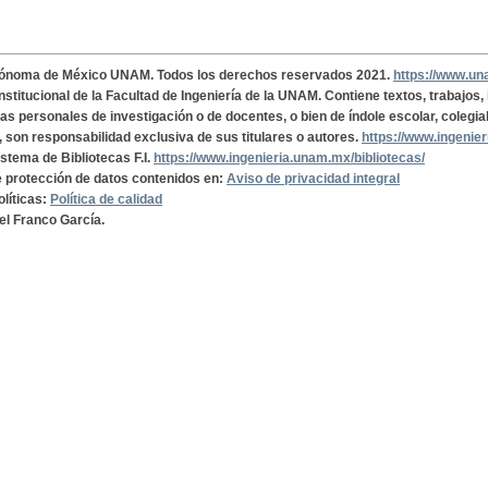
tónoma de México UNAM. Todos los derechos reservados 2021.
https://www.u
institucional de la Facultad de Ingeniería de la UNAM. Contiene textos, trabajos
cas personales de investigación o de docentes, o bien de índole escolar, colegia
, son responsabilidad exclusiva de sus titulares o autores.
https://www.ingenie
istema de Bibliotecas F.I.
https://www.ingenieria.unam.mx/bibliotecas/
de protección de datos contenidos en:
Aviso de privacidad integral
olíticas:
Política de calidad
el Franco García.