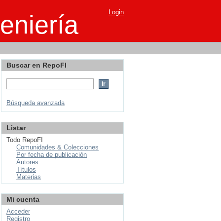
Login
eniería
Buscar en RepoFI
Búsqueda avanzada
Listar
Todo RepoFI
Comunidades & Colecciones
Por fecha de publicación
Autores
Títulos
Materias
Mi cuenta
Acceder
Registro