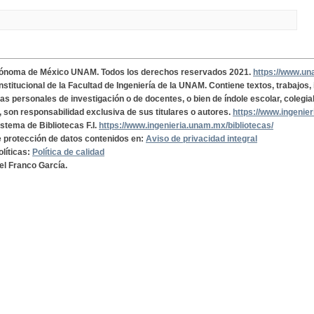
tónoma de México UNAM. Todos los derechos reservados 2021.
https://www.u
institucional de la Facultad de Ingeniería de la UNAM. Contiene textos, trabajos
cas personales de investigación o de docentes, o bien de índole escolar, colegia
, son responsabilidad exclusiva de sus titulares o autores.
https://www.ingenie
istema de Bibliotecas F.I.
https://www.ingenieria.unam.mx/bibliotecas/
de protección de datos contenidos en:
Aviso de privacidad integral
olíticas:
Política de calidad
el Franco García.