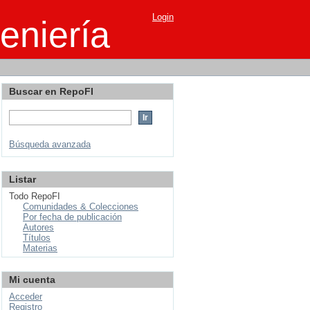
Login
eniería
Buscar en RepoFI
Búsqueda avanzada
Listar
Todo RepoFI
Comunidades & Colecciones
Por fecha de publicación
Autores
Títulos
Materias
Mi cuenta
Acceder
Registro