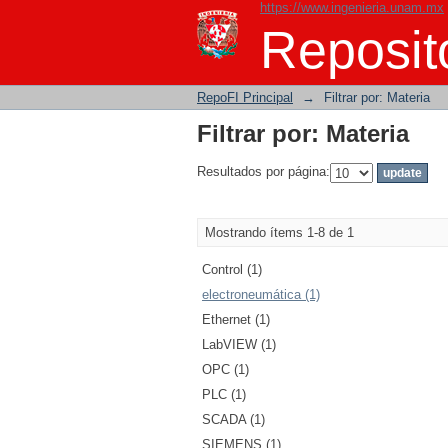
https://www.ingenieria.unam.mx
Filtrar por: Materia
Reposito
RepoFI Principal
→
Filtrar por: Materia
Filtrar por: Materia
Resultados por página:
Mostrando ítems 1-8 de 1
Control (1)
electroneumática (1)
Ethernet (1)
LabVIEW (1)
OPC (1)
PLC (1)
SCADA (1)
SIEMENS (1)