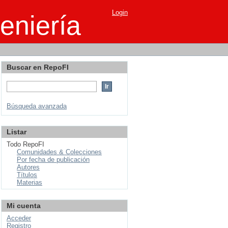
Login
eniería
Buscar en RepoFI
Búsqueda avanzada
Listar
Todo RepoFI
Comunidades & Colecciones
Por fecha de publicación
Autores
Títulos
Materias
Mi cuenta
Acceder
Registro