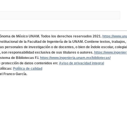
tónoma de México UNAM. Todos los derechos reservados 2021.
https://www.u
institucional de la Facultad de Ingeniería de la UNAM. Contiene textos, trabajos
cas personales de investigación o de docentes, o bien de índole escolar, colegia
, son responsabilidad exclusiva de sus titulares o autores.
https://www.ingenie
istema de Bibliotecas F.I.
https://www.ingenieria.unam.mx/bibliotecas/
de protección de datos contenidos en:
Aviso de privacidad integral
olíticas:
Política de calidad
el Franco García.