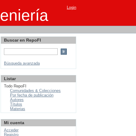
Login
eniería
Buscar en RepoFI
Búsqueda avanzada
Listar
Todo RepoFI
Comunidades & Colecciones
Por fecha de publicación
Autores
Títulos
Materias
Mi cuenta
Acceder
Registro