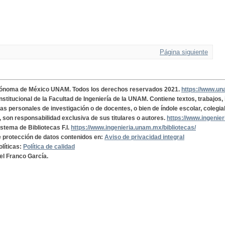
Página siguiente
tónoma de México UNAM. Todos los derechos reservados 2021.
https://www.u
institucional de la Facultad de Ingeniería de la UNAM. Contiene textos, trabajos
cas personales de investigación o de docentes, o bien de índole escolar, colegia
, son responsabilidad exclusiva de sus titulares o autores.
https://www.ingenie
istema de Bibliotecas F.I.
https://www.ingenieria.unam.mx/bibliotecas/
de protección de datos contenidos en:
Aviso de privacidad integral
olíticas:
Política de calidad
el Franco García.