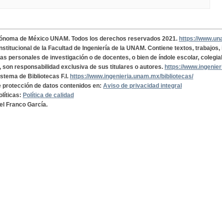
tónoma de México UNAM. Todos los derechos reservados 2021.
https://www.u
institucional de la Facultad de Ingeniería de la UNAM. Contiene textos, trabajos
cas personales de investigación o de docentes, o bien de índole escolar, colegia
, son responsabilidad exclusiva de sus titulares o autores.
https://www.ingenie
istema de Bibliotecas F.I.
https://www.ingenieria.unam.mx/bibliotecas/
de protección de datos contenidos en:
Aviso de privacidad integral
olíticas:
Política de calidad
el Franco García.