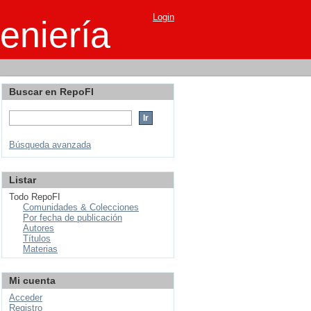
Login
eniería
Buscar en RepoFI
Búsqueda avanzada
Listar
Todo RepoFI
Comunidades & Colecciones
Por fecha de publicación
Autores
Títulos
Materias
Mi cuenta
Acceder
Registro