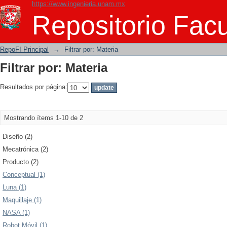
https://www.ingenieria.unam.mx
Filtrar por: Materia
Repositorio Facu
RepoFI Principal
→
Filtrar por: Materia
Filtrar por: Materia
Resultados por página:
Mostrando ítems 1-10 de 2
Diseño (2)
Mecatrónica (2)
Producto (2)
Conceptual (1)
Luna (1)
Maquillaje (1)
NASA (1)
Robot Móvil (1)