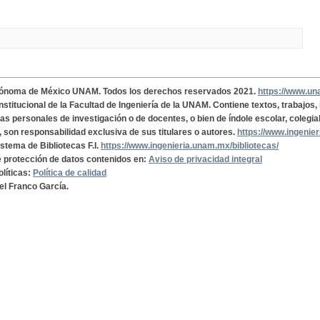
tónoma de México UNAM. Todos los derechos reservados 2021.
https://www.u
institucional de la Facultad de Ingeniería de la UNAM. Contiene textos, trabajos
cas personales de investigación o de docentes, o bien de índole escolar, colegia
, son responsabilidad exclusiva de sus titulares o autores.
https://www.ingenie
istema de Bibliotecas F.I.
https://www.ingenieria.unam.mx/bibliotecas/
de protección de datos contenidos en:
Aviso de privacidad integral
olíticas:
Política de calidad
el Franco García.