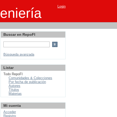
Login
eniería
Buscar en RepoFI
Búsqueda avanzada
Listar
Todo RepoFI
Comunidades & Colecciones
Por fecha de publicación
Autores
Títulos
Materias
Mi cuenta
Acceder
Registro