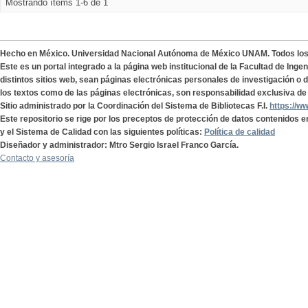
Mostrando ítems 1-6 de 1
Hecho en México. Universidad Nacional Autónoma de México UNAM. Todos lo
Este es un portal integrado a la página web institucional de la Facultad de Ing
distintos sitios web, sean páginas electrónicas personales de investigación o de
los textos como de las páginas electrónicas, son responsabilidad exclusiva de 
Sitio administrado por la Coordinación del Sistema de Bibliotecas F.I.
https://w
Este repositorio se rige por los preceptos de protección de datos contenidos e
y el Sistema de Calidad con las siguientes políticas:
Política de calidad
Diseñador y administrador: Mtro Sergio Israel Franco García.
Contacto y asesoría