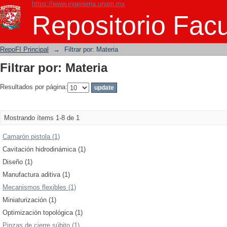
https://www.ingenieria.unam.mx
Filtrar por: Materia
Repositorio Facu
RepoFI Principal
→
Filtrar por: Materia
Filtrar por: Materia
Resultados por página:
Mostrando ítems 1-8 de 1
Camarón pistola (1)
Cavitación hidrodinámica (1)
Diseño (1)
Manufactura aditiva (1)
Mecanismos flexibles (1)
Miniaturización (1)
Optimización topológica (1)
Pinzas de cierre súbito (1)