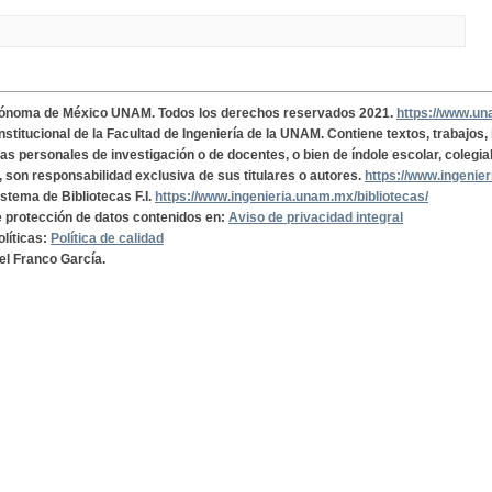
tónoma de México UNAM. Todos los derechos reservados 2021.
https://www.u
institucional de la Facultad de Ingeniería de la UNAM. Contiene textos, trabajos
cas personales de investigación o de docentes, o bien de índole escolar, colegia
, son responsabilidad exclusiva de sus titulares o autores.
https://www.ingenie
istema de Bibliotecas F.I.
https://www.ingenieria.unam.mx/bibliotecas/
de protección de datos contenidos en:
Aviso de privacidad integral
olíticas:
Política de calidad
el Franco García.