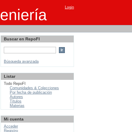
Login
eniería
Buscar en RepoFI
Búsqueda avanzada
Listar
Todo RepoFI
Comunidades & Colecciones
Por fecha de publicación
Autores
Títulos
Materias
Mi cuenta
Acceder
Registro