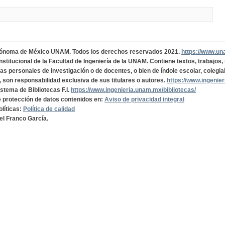
tónoma de México UNAM. Todos los derechos reservados 2021.
https://www.u
institucional de la Facultad de Ingeniería de la UNAM. Contiene textos, trabajos
cas personales de investigación o de docentes, o bien de índole escolar, colegia
, son responsabilidad exclusiva de sus titulares o autores.
https://www.ingenie
istema de Bibliotecas F.I.
https://www.ingenieria.unam.mx/bibliotecas/
de protección de datos contenidos en:
Aviso de privacidad integral
olíticas:
Política de calidad
el Franco García.