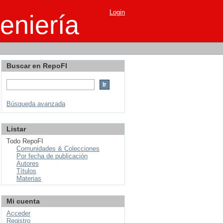
Login
eniería
Buscar en RepoFI
Búsqueda avanzada
Listar
Todo RepoFI
Comunidades & Colecciones
Por fecha de publicación
Autores
Títulos
Materias
Mi cuenta
Acceder
Registro