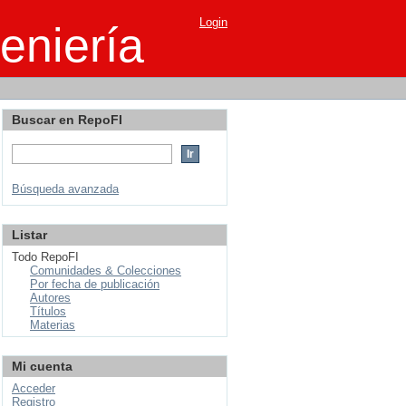
Login
eniería
Buscar en RepoFI
Búsqueda avanzada
Listar
Todo RepoFI
Comunidades & Colecciones
Por fecha de publicación
Autores
Títulos
Materias
Mi cuenta
Acceder
Registro