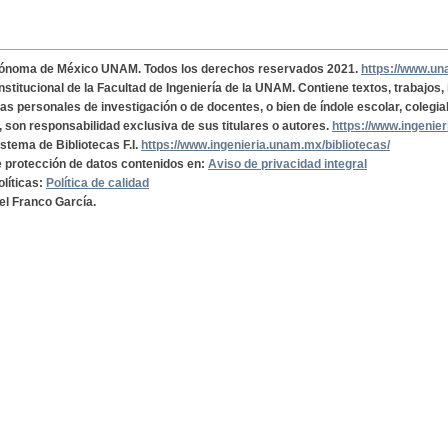
tónoma de México UNAM. Todos los derechos reservados 2021.
https://www.u
institucional de la Facultad de Ingeniería de la UNAM. Contiene textos, trabajos
cas personales de investigación o de docentes, o bien de índole escolar, colegia
, son responsabilidad exclusiva de sus titulares o autores.
https://www.ingenie
istema de Bibliotecas F.I.
https://www.ingenieria.unam.mx/bibliotecas/
de protección de datos contenidos en:
Aviso de privacidad integral
olíticas:
Política de calidad
el Franco García.