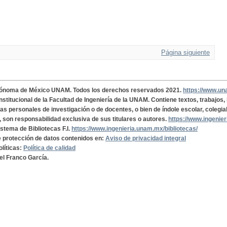
Página siguiente
tónoma de México UNAM. Todos los derechos reservados 2021.
https://www.u
institucional de la Facultad de Ingeniería de la UNAM. Contiene textos, trabajos
cas personales de investigación o de docentes, o bien de índole escolar, colegia
, son responsabilidad exclusiva de sus titulares o autores.
https://www.ingenie
istema de Bibliotecas F.I.
https://www.ingenieria.unam.mx/bibliotecas/
de protección de datos contenidos en:
Aviso de privacidad integral
olíticas:
Política de calidad
el Franco García.