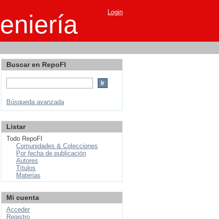
Login
eniería
Buscar en RepoFI
Búsqueda avanzada
Listar
Todo RepoFI
Comunidades & Colecciones
Por fecha de publicación
Autores
Títulos
Materias
Mi cuenta
Acceder
Registro