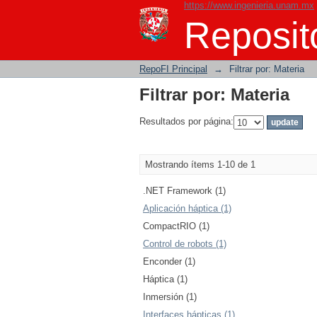
https://www.ingenieria.unam.mx
Filtrar por: Materia
Reposito
RepoFI Principal
→
Filtrar por: Materia
Filtrar por: Materia
Resultados por página:
Mostrando ítems 1-10 de 1
.NET Framework (1)
Aplicación háptica (1)
CompactRIO (1)
Control de robots (1)
Enconder (1)
Háptica (1)
Inmersión (1)
Interfaces hápticas (1)