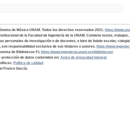
tónoma de México UNAM. Todos los derechos reservados 2021.
https://www.u
institucional de la Facultad de Ingeniería de la UNAM. Contiene textos, trabajos
cas personales de investigación o de docentes, o bien de índole escolar, colegia
, son responsabilidad exclusiva de sus titulares o autores.
https://www.ingenie
istema de Bibliotecas F.I.
https://www.ingenieria.unam.mx/bibliotecas/
de protección de datos contenidos en:
Aviso de privacidad integral
olíticas:
Política de calidad
el Franco García.