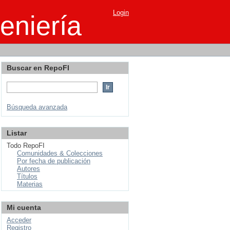
Login
eniería
Buscar en RepoFI
Búsqueda avanzada
Listar
Todo RepoFI
Comunidades & Colecciones
Por fecha de publicación
Autores
Títulos
Materias
Mi cuenta
Acceder
Registro