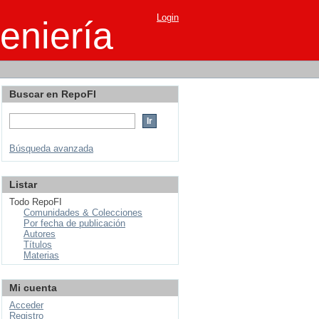
Login
eniería
Buscar en RepoFI
Búsqueda avanzada
Listar
Todo RepoFI
Comunidades & Colecciones
Por fecha de publicación
Autores
Títulos
Materias
Mi cuenta
Acceder
Registro