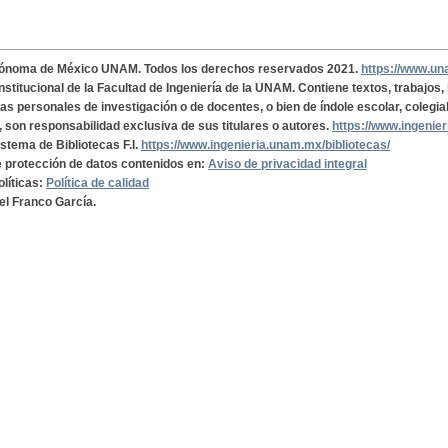
tónoma de México UNAM. Todos los derechos reservados 2021.
https://www.u
institucional de la Facultad de Ingeniería de la UNAM. Contiene textos, trabajos
cas personales de investigación o de docentes, o bien de índole escolar, colegia
, son responsabilidad exclusiva de sus titulares o autores.
https://www.ingenie
istema de Bibliotecas F.I.
https://www.ingenieria.unam.mx/bibliotecas/
de protección de datos contenidos en:
Aviso de privacidad integral
olíticas:
Política de calidad
el Franco García.