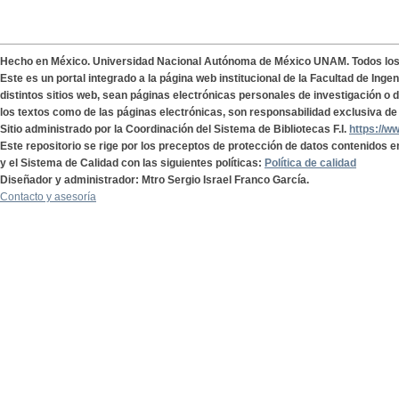
Hecho en México. Universidad Nacional Autónoma de México UNAM. Todos lo
Este es un portal integrado a la página web institucional de la Facultad de Ing
distintos sitios web, sean páginas electrónicas personales de investigación o de
los textos como de las páginas electrónicas, son responsabilidad exclusiva de 
Sitio administrado por la Coordinación del Sistema de Bibliotecas F.I.
https://w
Este repositorio se rige por los preceptos de protección de datos contenidos e
y el Sistema de Calidad con las siguientes políticas:
Política de calidad
Diseñador y administrador: Mtro Sergio Israel Franco García.
Contacto y asesoría