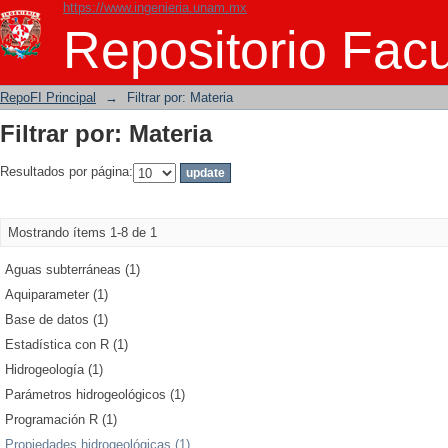
https://www.ingenieria.unam.mx
Filtrar por: Materia
Repositorio Facu
RepoFI Principal
→
Filtrar por: Materia
Filtrar por: Materia
Resultados por página:
Mostrando ítems 1-8 de 1
Aguas subterráneas (1)
Aquiparameter (1)
Base de datos (1)
Estadística con R (1)
Hidrogeología (1)
Parámetros hidrogeológicos (1)
Programación R (1)
Propiedades hidrogeológicas (1)