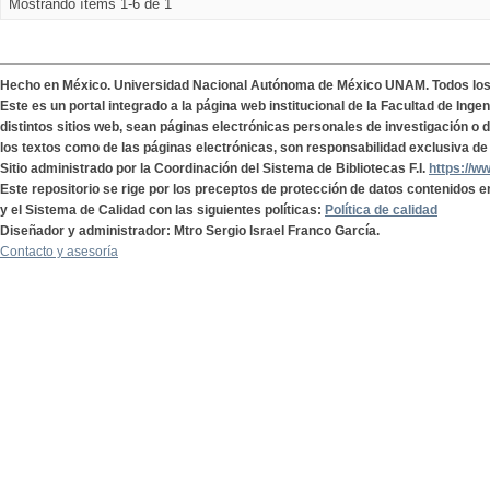
Mostrando ítems 1-6 de 1
Hecho en México. Universidad Nacional Autónoma de México UNAM. Todos lo
Este es un portal integrado a la página web institucional de la Facultad de Ing
distintos sitios web, sean páginas electrónicas personales de investigación o de
los textos como de las páginas electrónicas, son responsabilidad exclusiva de 
Sitio administrado por la Coordinación del Sistema de Bibliotecas F.I.
https://w
Este repositorio se rige por los preceptos de protección de datos contenidos e
y el Sistema de Calidad con las siguientes políticas:
Política de calidad
Diseñador y administrador: Mtro Sergio Israel Franco García.
Contacto y asesoría