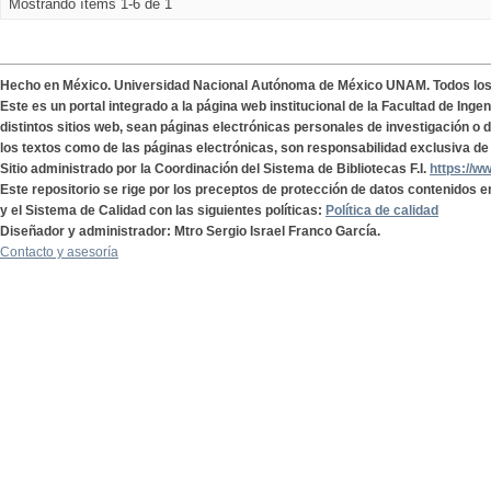
Mostrando ítems 1-6 de 1
Hecho en México. Universidad Nacional Autónoma de México UNAM. Todos lo
Este es un portal integrado a la página web institucional de la Facultad de Ing
distintos sitios web, sean páginas electrónicas personales de investigación o de
los textos como de las páginas electrónicas, son responsabilidad exclusiva de 
Sitio administrado por la Coordinación del Sistema de Bibliotecas F.I.
https://w
Este repositorio se rige por los preceptos de protección de datos contenidos e
y el Sistema de Calidad con las siguientes políticas:
Política de calidad
Diseñador y administrador: Mtro Sergio Israel Franco García.
Contacto y asesoría