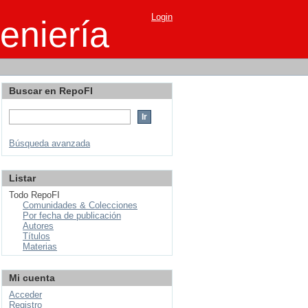
Login
eniería
Buscar en RepoFI
Búsqueda avanzada
Listar
Todo RepoFI
Comunidades & Colecciones
Por fecha de publicación
Autores
Títulos
Materias
Mi cuenta
Acceder
Registro