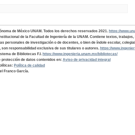
tónoma de México UNAM. Todos los derechos reservados 2021.
https://www.u
institucional de la Facultad de Ingeniería de la UNAM. Contiene textos, trabajos
cas personales de investigación o de docentes, o bien de índole escolar, colegia
, son responsabilidad exclusiva de sus titulares o autores.
https://www.ingenie
istema de Bibliotecas F.I.
https://www.ingenieria.unam.mx/bibliotecas/
de protección de datos contenidos en:
Aviso de privacidad integral
olíticas:
Política de calidad
el Franco García.