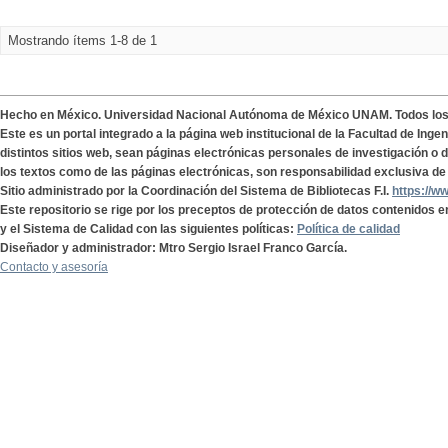
Mostrando ítems 1-8 de 1
Hecho en México. Universidad Nacional Autónoma de México UNAM. Todos lo
Este es un portal integrado a la página web institucional de la Facultad de Ing
distintos sitios web, sean páginas electrónicas personales de investigación o de
los textos como de las páginas electrónicas, son responsabilidad exclusiva de 
Sitio administrado por la Coordinación del Sistema de Bibliotecas F.I.
https://w
Este repositorio se rige por los preceptos de protección de datos contenidos e
y el Sistema de Calidad con las siguientes políticas:
Política de calidad
Diseñador y administrador: Mtro Sergio Israel Franco García.
Contacto y asesoría