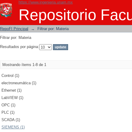
https://www.ingenieria.unam.mx
Filtrar por: Materia
Repositorio Facu
RepoFI Principal
→
Filtrar por: Materia
Filtrar por: Materia
Resultados por página:
Mostrando ítems 1-8 de 1
Control (1)
electroneumática (1)
Ethernet (1)
LabVIEW (1)
OPC (1)
PLC (1)
SCADA (1)
SIEMENS (1)