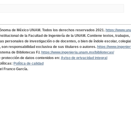
tónoma de México UNAM. Todos los derechos reservados 2021.
https://www.u
institucional de la Facultad de Ingeniería de la UNAM. Contiene textos, trabajos
cas personales de investigación o de docentes, o bien de índole escolar, colegia
, son responsabilidad exclusiva de sus titulares o autores.
https://www.ingenie
istema de Bibliotecas F.I.
https://www.ingenieria.unam.mx/bibliotecas/
de protección de datos contenidos en:
Aviso de privacidad integral
olíticas:
Política de calidad
el Franco García.