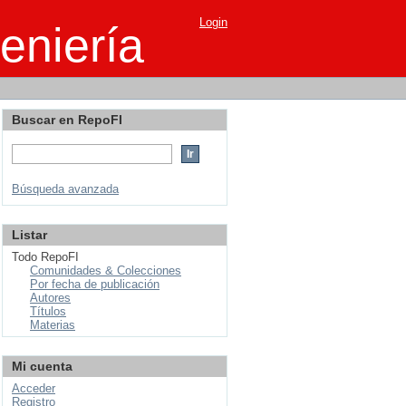
Login
eniería
Buscar en RepoFI
Búsqueda avanzada
Listar
Todo RepoFI
Comunidades & Colecciones
Por fecha de publicación
Autores
Títulos
Materias
Mi cuenta
Acceder
Registro