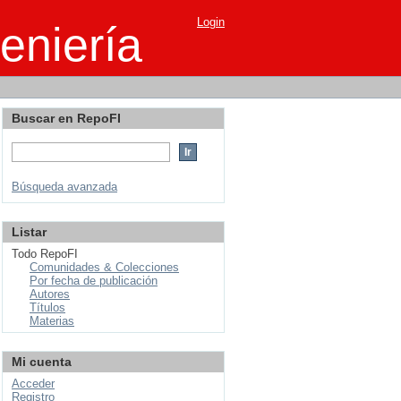
Login
eniería
Buscar en RepoFI
Búsqueda avanzada
Listar
Todo RepoFI
Comunidades & Colecciones
Por fecha de publicación
Autores
Títulos
Materias
Mi cuenta
Acceder
Registro