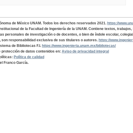
tónoma de México UNAM. Todos los derechos reservados 2021.
https://www.u
institucional de la Facultad de Ingeniería de la UNAM. Contiene textos, trabajos
cas personales de investigación o de docentes, o bien de índole escolar, colegia
, son responsabilidad exclusiva de sus titulares o autores.
https://www.ingenie
istema de Bibliotecas F.I.
https://www.ingenieria.unam.mx/bibliotecas/
de protección de datos contenidos en:
Aviso de privacidad integral
olíticas:
Política de calidad
el Franco García.