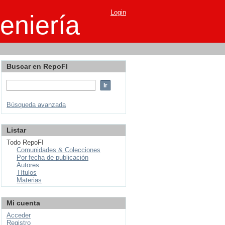
Login
eniería
Buscar en RepoFI
Búsqueda avanzada
Listar
Todo RepoFI
Comunidades & Colecciones
Por fecha de publicación
Autores
Títulos
Materias
Mi cuenta
Acceder
Registro