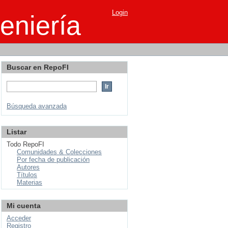
Login
eniería
Buscar en RepoFI
Búsqueda avanzada
Listar
Todo RepoFI
Comunidades & Colecciones
Por fecha de publicación
Autores
Títulos
Materias
Mi cuenta
Acceder
Registro