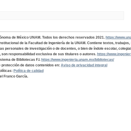
tónoma de México UNAM. Todos los derechos reservados 2021.
https://www.u
institucional de la Facultad de Ingeniería de la UNAM. Contiene textos, trabajos
cas personales de investigación o de docentes, o bien de índole escolar, colegia
, son responsabilidad exclusiva de sus titulares o autores.
https://www.ingenie
istema de Bibliotecas F.I.
https://www.ingenieria.unam.mx/bibliotecas/
de protección de datos contenidos en:
Aviso de privacidad integral
olíticas:
Política de calidad
el Franco García.