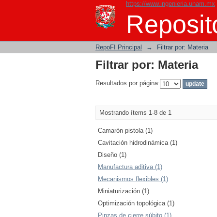
https://www.ingenieria.unam.mx
Filtrar por: Materia
Reposito
RepoFI Principal
→
Filtrar por: Materia
Filtrar por: Materia
Resultados por página:
Mostrando ítems 1-8 de 1
Camarón pistola (1)
Cavitación hidrodinámica (1)
Diseño (1)
Manufactura aditiva (1)
Mecanismos flexibles (1)
Miniaturización (1)
Optimización topológica (1)
Pinzas de cierre súbito (1)