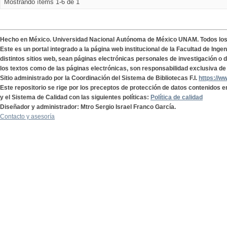
Mostrando ítems 1-6 de 1
Hecho en México. Universidad Nacional Autónoma de México UNAM. Todos lo
Este es un portal integrado a la página web institucional de la Facultad de Ing
distintos sitios web, sean páginas electrónicas personales de investigación o de
los textos como de las páginas electrónicas, son responsabilidad exclusiva de 
Sitio administrado por la Coordinación del Sistema de Bibliotecas F.I.
https://w
Este repositorio se rige por los preceptos de protección de datos contenidos e
y el Sistema de Calidad con las siguientes políticas:
Política de calidad
Diseñador y administrador: Mtro Sergio Israel Franco García.
Contacto y asesoría