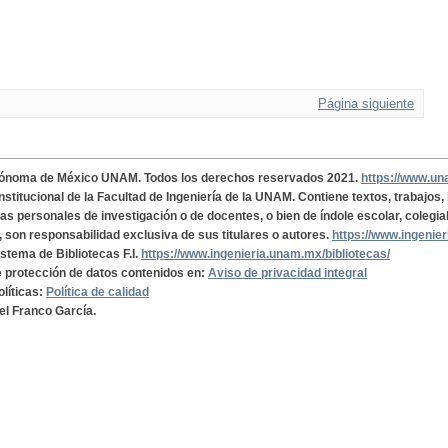
Página siguiente
tónoma de México UNAM. Todos los derechos reservados 2021.
https://www.u
institucional de la Facultad de Ingeniería de la UNAM. Contiene textos, trabajos
cas personales de investigación o de docentes, o bien de índole escolar, colegia
, son responsabilidad exclusiva de sus titulares o autores.
https://www.ingenie
istema de Bibliotecas F.I.
https://www.ingenieria.unam.mx/bibliotecas/
de protección de datos contenidos en:
Aviso de privacidad integral
olíticas:
Política de calidad
el Franco García.