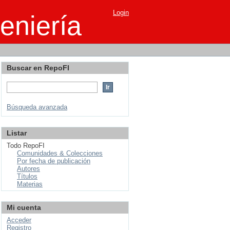
Login
eniería
Buscar en RepoFI
Búsqueda avanzada
Listar
Todo RepoFI
Comunidades & Colecciones
Por fecha de publicación
Autores
Títulos
Materias
Mi cuenta
Acceder
Registro