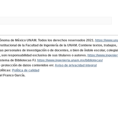
tónoma de México UNAM. Todos los derechos reservados 2021.
https://www.u
institucional de la Facultad de Ingeniería de la UNAM. Contiene textos, trabajos
cas personales de investigación o de docentes, o bien de índole escolar, colegia
, son responsabilidad exclusiva de sus titulares o autores.
https://www.ingenie
istema de Bibliotecas F.I.
https://www.ingenieria.unam.mx/bibliotecas/
de protección de datos contenidos en:
Aviso de privacidad integral
olíticas:
Política de calidad
el Franco García.