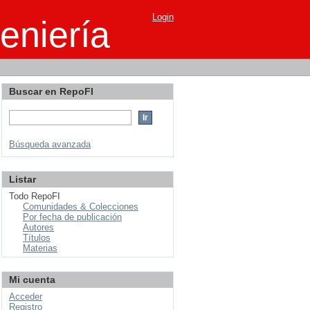
Login
eniería
Buscar en RepoFI
Búsqueda avanzada
Listar
Todo RepoFI
Comunidades & Colecciones
Por fecha de publicación
Autores
Títulos
Materias
Mi cuenta
Acceder
Registro