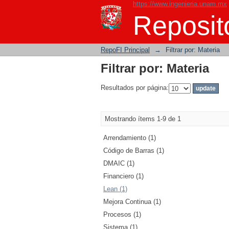
https://www.ingenieria.unam.mx
Filtrar por: Materia
Reposito
RepoFI Principal
→
Filtrar por: Materia
Filtrar por: Materia
Resultados por página:
Mostrando ítems 1-9 de 1
Arrendamiento (1)
Código de Barras (1)
DMAIC (1)
Financiero (1)
Lean (1)
Mejora Continua (1)
Procesos (1)
Sistema (1)