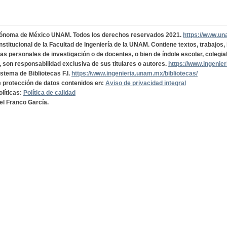
tónoma de México UNAM. Todos los derechos reservados 2021.
https://www.u
institucional de la Facultad de Ingeniería de la UNAM. Contiene textos, trabajos
cas personales de investigación o de docentes, o bien de índole escolar, colegia
, son responsabilidad exclusiva de sus titulares o autores.
https://www.ingenie
istema de Bibliotecas F.I.
https://www.ingenieria.unam.mx/bibliotecas/
de protección de datos contenidos en:
Aviso de privacidad integral
olíticas:
Política de calidad
el Franco García.