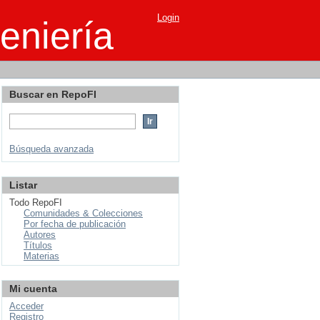
Login
eniería
Buscar en RepoFI
Búsqueda avanzada
Listar
Todo RepoFI
Comunidades & Colecciones
Por fecha de publicación
Autores
Títulos
Materias
Mi cuenta
Acceder
Registro