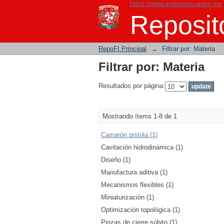
https://www.ingenieria.unam.mx
Filtrar por: Materia
Reposito
RepoFI Principal
→
Filtrar por: Materia
Filtrar por: Materia
Resultados por página:
Mostrando ítems 1-8 de 1
Camarón pistola (1)
Cavitación hidrodinámica (1)
Diseño (1)
Manufactura aditiva (1)
Mecanismos flexibles (1)
Miniaturización (1)
Optimización topológica (1)
Pinzas de cierre súbito (1)