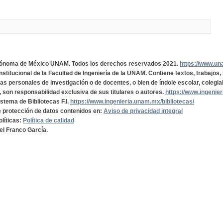
tónoma de México UNAM. Todos los derechos reservados 2021.
https://www.u
institucional de la Facultad de Ingeniería de la UNAM. Contiene textos, trabajos
cas personales de investigación o de docentes, o bien de índole escolar, colegia
, son responsabilidad exclusiva de sus titulares o autores.
https://www.ingenie
istema de Bibliotecas F.I.
https://www.ingenieria.unam.mx/bibliotecas/
de protección de datos contenidos en:
Aviso de privacidad integral
olíticas:
Política de calidad
el Franco García.