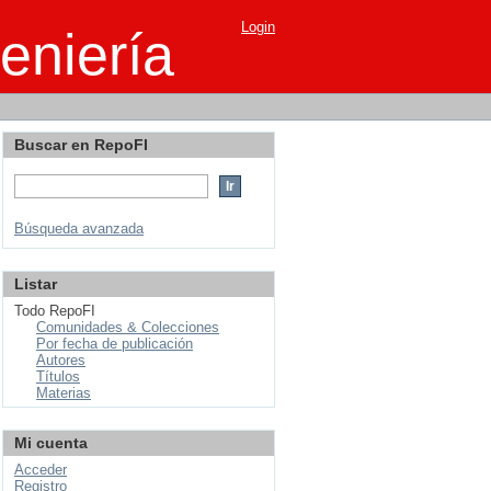
Login
eniería
Buscar en RepoFI
Búsqueda avanzada
Listar
Todo RepoFI
Comunidades & Colecciones
Por fecha de publicación
Autores
Títulos
Materias
Mi cuenta
Acceder
Registro