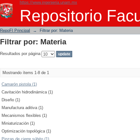
https://www.ingenieria.unam.mx
Filtrar por: Materia
Repositorio Facu
RepoFI Principal
→
Filtrar por: Materia
Filtrar por: Materia
Resultados por página:
Mostrando ítems 1-8 de 1
Camarón pistola (1)
Cavitación hidrodinámica (1)
Diseño (1)
Manufactura aditiva (1)
Mecanismos flexibles (1)
Miniaturización (1)
Optimización topológica (1)
Pinzas de cierre súbito (1)