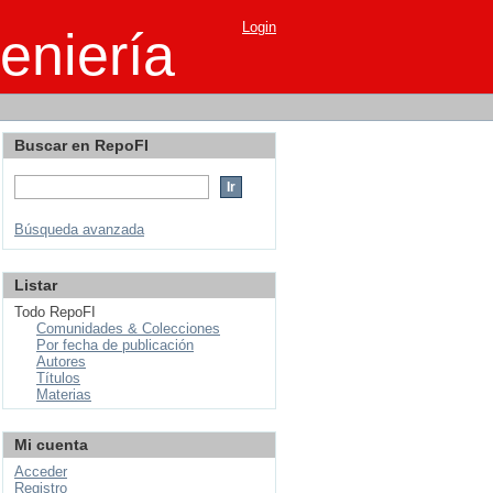
Login
eniería
Buscar en RepoFI
Búsqueda avanzada
Listar
Todo RepoFI
Comunidades & Colecciones
Por fecha de publicación
Autores
Títulos
Materias
Mi cuenta
Acceder
Registro