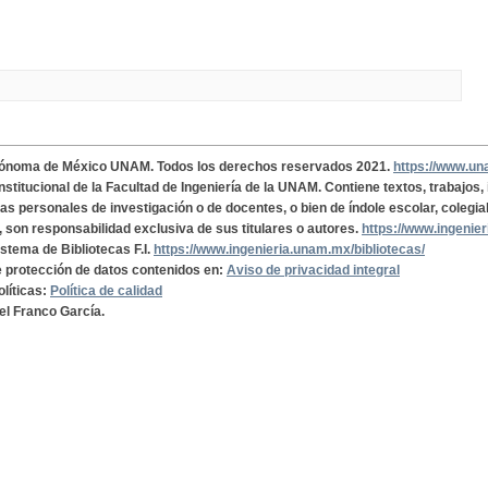
tónoma de México UNAM. Todos los derechos reservados 2021.
https://www.u
institucional de la Facultad de Ingeniería de la UNAM. Contiene textos, trabajos
cas personales de investigación o de docentes, o bien de índole escolar, colegia
, son responsabilidad exclusiva de sus titulares o autores.
https://www.ingenie
istema de Bibliotecas F.I.
https://www.ingenieria.unam.mx/bibliotecas/
de protección de datos contenidos en:
Aviso de privacidad integral
olíticas:
Política de calidad
el Franco García.