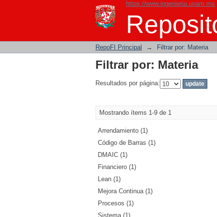
https://www.ingenieria.unam.mx
Filtrar por: Materia
Reposito
RepoFI Principal
→
Filtrar por: Materia
Filtrar por: Materia
Resultados por página:
Mostrando ítems 1-9 de 1
Arrendamiento (1)
Código de Barras (1)
DMAIC (1)
Financiero (1)
Lean (1)
Mejora Continua (1)
Procesos (1)
Sistema (1)