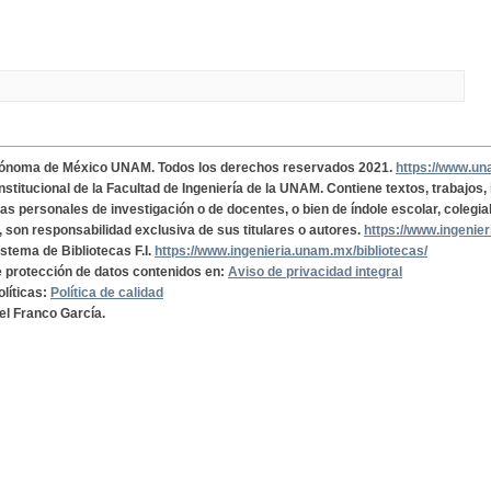
tónoma de México UNAM. Todos los derechos reservados 2021.
https://www.u
institucional de la Facultad de Ingeniería de la UNAM. Contiene textos, trabajos
cas personales de investigación o de docentes, o bien de índole escolar, colegia
, son responsabilidad exclusiva de sus titulares o autores.
https://www.ingenie
istema de Bibliotecas F.I.
https://www.ingenieria.unam.mx/bibliotecas/
de protección de datos contenidos en:
Aviso de privacidad integral
olíticas:
Política de calidad
el Franco García.