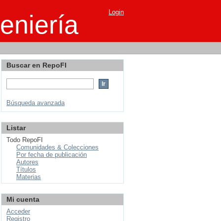
Login
eniería
Buscar en RepoFI
Búsqueda avanzada
Listar
Todo RepoFI
Comunidades & Colecciones
Por fecha de publicación
Autores
Títulos
Materias
Mi cuenta
Acceder
Registro