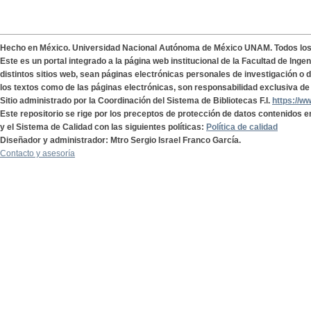
Hecho en México. Universidad Nacional Autónoma de México UNAM. Todos lo
Este es un portal integrado a la página web institucional de la Facultad de Ing
distintos sitios web, sean páginas electrónicas personales de investigación o de
los textos como de las páginas electrónicas, son responsabilidad exclusiva de 
Sitio administrado por la Coordinación del Sistema de Bibliotecas F.I.
https://w
Este repositorio se rige por los preceptos de protección de datos contenidos e
y el Sistema de Calidad con las siguientes políticas:
Política de calidad
Diseñador y administrador: Mtro Sergio Israel Franco García.
Contacto y asesoría