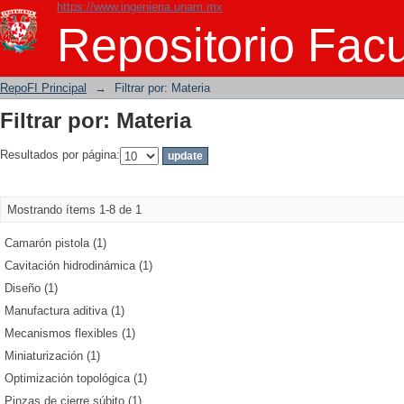
https://www.ingenieria.unam.mx
Filtrar por: Materia
Repositorio Facu
RepoFI Principal
→
Filtrar por: Materia
Filtrar por: Materia
Resultados por página:
Mostrando ítems 1-8 de 1
Camarón pistola (1)
Cavitación hidrodinámica (1)
Diseño (1)
Manufactura aditiva (1)
Mecanismos flexibles (1)
Miniaturización (1)
Optimización topológica (1)
Pinzas de cierre súbito (1)