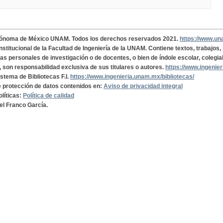
tónoma de México UNAM. Todos los derechos reservados 2021.
https://www.u
institucional de la Facultad de Ingeniería de la UNAM. Contiene textos, trabajos
cas personales de investigación o de docentes, o bien de índole escolar, colegia
, son responsabilidad exclusiva de sus titulares o autores.
https://www.ingenie
istema de Bibliotecas F.I.
https://www.ingenieria.unam.mx/bibliotecas/
de protección de datos contenidos en:
Aviso de privacidad integral
olíticas:
Política de calidad
el Franco García.