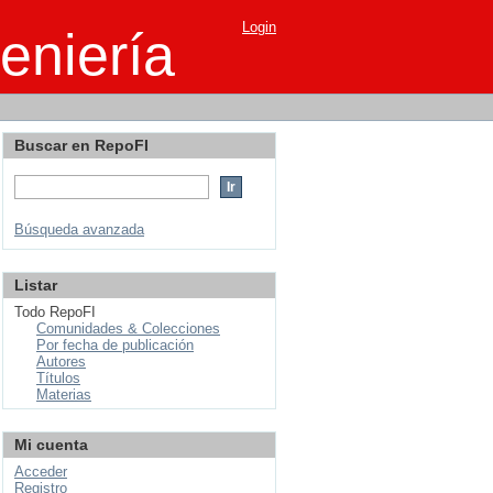
Login
eniería
Buscar en RepoFI
Búsqueda avanzada
Listar
Todo RepoFI
Comunidades & Colecciones
Por fecha de publicación
Autores
Títulos
Materias
Mi cuenta
Acceder
Registro