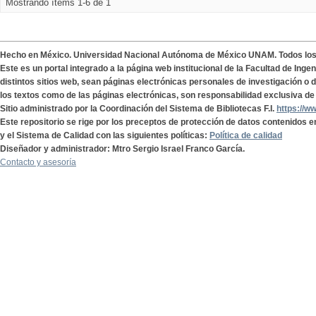
Mostrando ítems 1-6 de 1
Hecho en México. Universidad Nacional Autónoma de México UNAM. Todos lo
Este es un portal integrado a la página web institucional de la Facultad de Ing
distintos sitios web, sean páginas electrónicas personales de investigación o de
los textos como de las páginas electrónicas, son responsabilidad exclusiva de 
Sitio administrado por la Coordinación del Sistema de Bibliotecas F.I.
https://w
Este repositorio se rige por los preceptos de protección de datos contenidos e
y el Sistema de Calidad con las siguientes políticas:
Política de calidad
Diseñador y administrador: Mtro Sergio Israel Franco García.
Contacto y asesoría