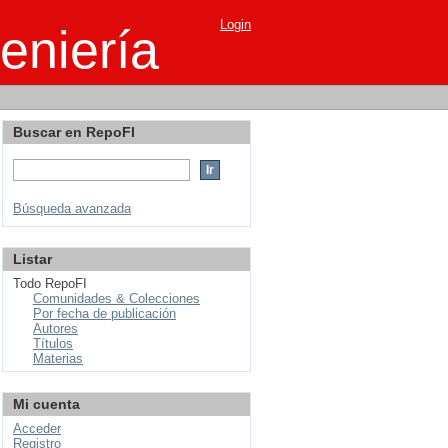
Login
eniería
Buscar en RepoFI
Búsqueda avanzada
Listar
Todo RepoFI
Comunidades & Colecciones
Por fecha de publicación
Autores
Títulos
Materias
Mi cuenta
Acceder
Registro