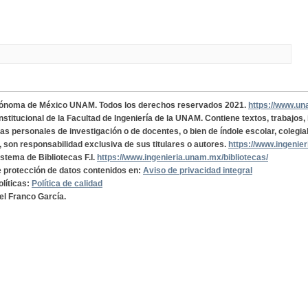
tónoma de México UNAM. Todos los derechos reservados 2021.
https://www.u
institucional de la Facultad de Ingeniería de la UNAM. Contiene textos, trabajos
cas personales de investigación o de docentes, o bien de índole escolar, colegia
, son responsabilidad exclusiva de sus titulares o autores.
https://www.ingenie
istema de Bibliotecas F.I.
https://www.ingenieria.unam.mx/bibliotecas/
de protección de datos contenidos en:
Aviso de privacidad integral
olíticas:
Política de calidad
el Franco García.