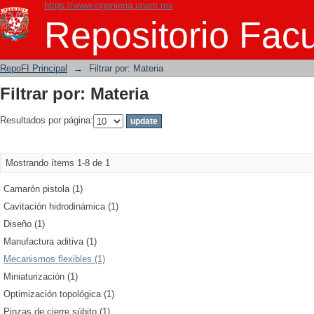
https://www.ingenieria.unam.mx
Filtrar por: Materia
Repositorio Facu
RepoFI Principal
→
Filtrar por: Materia
Filtrar por: Materia
Resultados por página:
Mostrando ítems 1-8 de 1
Camarón pistola (1)
Cavitación hidrodinámica (1)
Diseño (1)
Manufactura aditiva (1)
Mecanismos flexibles (1)
Miniaturización (1)
Optimización topológica (1)
Pinzas de cierre súbito (1)