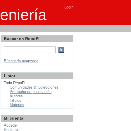
Login
eniería
Buscar en RepoFI
Búsqueda avanzada
Listar
Todo RepoFI
Comunidades & Colecciones
Por fecha de publicación
Autores
Títulos
Materias
Mi cuenta
Acceder
Registro