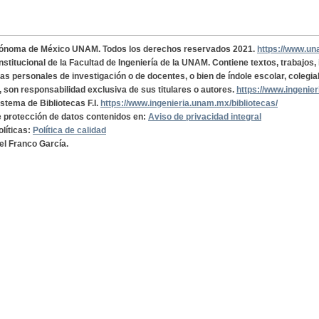
tónoma de México UNAM. Todos los derechos reservados 2021.
https://www.u
institucional de la Facultad de Ingeniería de la UNAM. Contiene textos, trabajos
cas personales de investigación o de docentes, o bien de índole escolar, colegia
, son responsabilidad exclusiva de sus titulares o autores.
https://www.ingenie
istema de Bibliotecas F.I.
https://www.ingenieria.unam.mx/bibliotecas/
de protección de datos contenidos en:
Aviso de privacidad integral
olíticas:
Política de calidad
el Franco García.