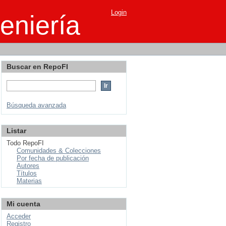
Login
eniería
Buscar en RepoFI
Búsqueda avanzada
Listar
Todo RepoFI
Comunidades & Colecciones
Por fecha de publicación
Autores
Títulos
Materias
Mi cuenta
Acceder
Registro