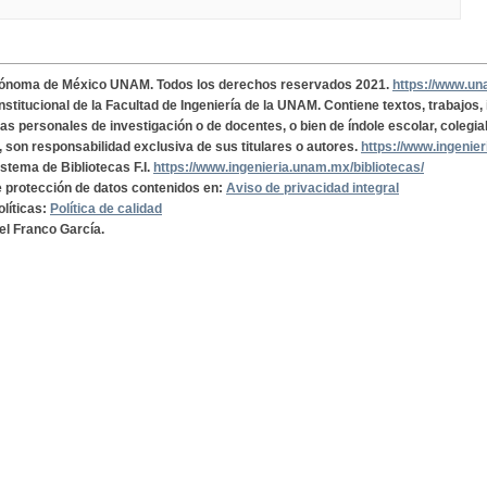
tónoma de México UNAM. Todos los derechos reservados 2021.
https://www.u
institucional de la Facultad de Ingeniería de la UNAM. Contiene textos, trabajos
cas personales de investigación o de docentes, o bien de índole escolar, colegia
, son responsabilidad exclusiva de sus titulares o autores.
https://www.ingenie
istema de Bibliotecas F.I.
https://www.ingenieria.unam.mx/bibliotecas/
de protección de datos contenidos en:
Aviso de privacidad integral
olíticas:
Política de calidad
el Franco García.