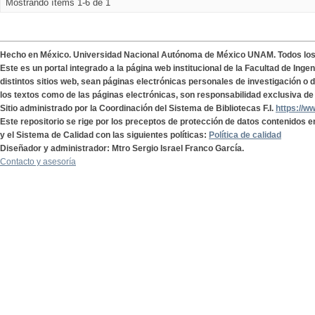
Mostrando ítems 1-6 de 1
Hecho en México. Universidad Nacional Autónoma de México UNAM. Todos lo
Este es un portal integrado a la página web institucional de la Facultad de Ing
distintos sitios web, sean páginas electrónicas personales de investigación o de
los textos como de las páginas electrónicas, son responsabilidad exclusiva de 
Sitio administrado por la Coordinación del Sistema de Bibliotecas F.I.
https://w
Este repositorio se rige por los preceptos de protección de datos contenidos e
y el Sistema de Calidad con las siguientes políticas:
Política de calidad
Diseñador y administrador: Mtro Sergio Israel Franco García.
Contacto y asesoría