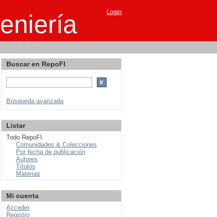
Login
eniería
Buscar en RepoFI
Búsqueda avanzada
Listar
Todo RepoFI
Comunidades & Colecciones
Por fecha de publicación
Autores
Títulos
Materias
Mi cuenta
Acceder
Registro