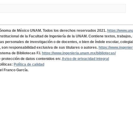
tónoma de México UNAM. Todos los derechos reservados 2021.
https://www.u
institucional de la Facultad de Ingeniería de la UNAM. Contiene textos, trabajos
cas personales de investigación o de docentes, o bien de índole escolar, colegia
, son responsabilidad exclusiva de sus titulares o autores.
https://www.ingenie
istema de Bibliotecas F.I.
https://www.ingenieria.unam.mx/bibliotecas/
de protección de datos contenidos en:
Aviso de privacidad integral
olíticas:
Política de calidad
el Franco García.