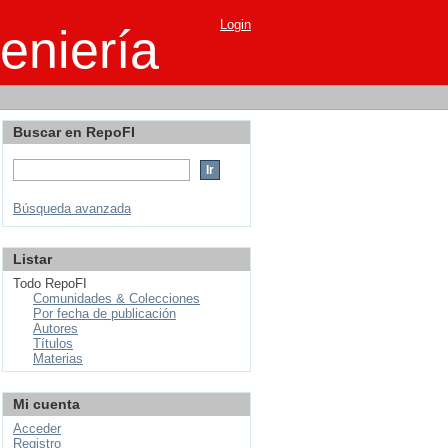
Login
eniería
Buscar en RepoFI
Búsqueda avanzada
Listar
Todo RepoFI
Comunidades & Colecciones
Por fecha de publicación
Autores
Títulos
Materias
Mi cuenta
Acceder
Registro