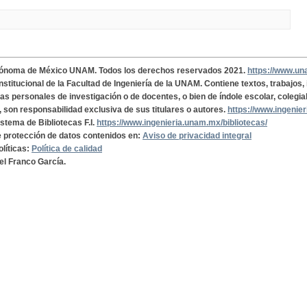
tónoma de México UNAM. Todos los derechos reservados 2021.
https://www.u
institucional de la Facultad de Ingeniería de la UNAM. Contiene textos, trabajos
cas personales de investigación o de docentes, o bien de índole escolar, colegia
, son responsabilidad exclusiva de sus titulares o autores.
https://www.ingenie
istema de Bibliotecas F.I.
https://www.ingenieria.unam.mx/bibliotecas/
de protección de datos contenidos en:
Aviso de privacidad integral
olíticas:
Política de calidad
el Franco García.