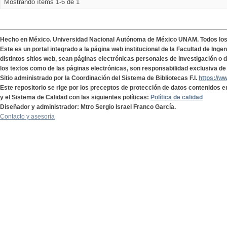
Mostrando ítems 1-6 de 1
Hecho en México. Universidad Nacional Autónoma de México UNAM. Todos lo
Este es un portal integrado a la página web institucional de la Facultad de Ing
distintos sitios web, sean páginas electrónicas personales de investigación o de
los textos como de las páginas electrónicas, son responsabilidad exclusiva de 
Sitio administrado por la Coordinación del Sistema de Bibliotecas F.I.
https://w
Este repositorio se rige por los preceptos de protección de datos contenidos e
y el Sistema de Calidad con las siguientes políticas:
Política de calidad
Diseñador y administrador: Mtro Sergio Israel Franco García.
Contacto y asesoría