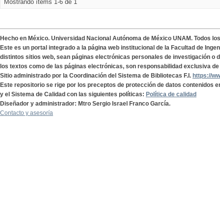
Mostrando ítems 1-6 de 1
Hecho en México. Universidad Nacional Autónoma de México UNAM. Todos lo
Este es un portal integrado a la página web institucional de la Facultad de Ing
distintos sitios web, sean páginas electrónicas personales de investigación o de
los textos como de las páginas electrónicas, son responsabilidad exclusiva de 
Sitio administrado por la Coordinación del Sistema de Bibliotecas F.I.
https://w
Este repositorio se rige por los preceptos de protección de datos contenidos e
y el Sistema de Calidad con las siguientes políticas:
Política de calidad
Diseñador y administrador: Mtro Sergio Israel Franco García.
Contacto y asesoría