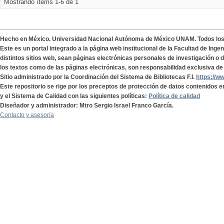
Mostrando ítems 1-6 de 1
Hecho en México. Universidad Nacional Autónoma de México UNAM. Todos lo
Este es un portal integrado a la página web institucional de la Facultad de Ing
distintos sitios web, sean páginas electrónicas personales de investigación o de
los textos como de las páginas electrónicas, son responsabilidad exclusiva de 
Sitio administrado por la Coordinación del Sistema de Bibliotecas F.I.
https://w
Este repositorio se rige por los preceptos de protección de datos contenidos e
y el Sistema de Calidad con las siguientes políticas:
Política de calidad
Diseñador y administrador: Mtro Sergio Israel Franco García.
Contacto y asesoría