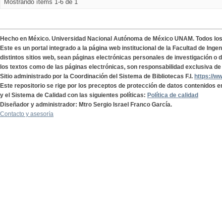
Mostrando ítems 1-6 de 1
Hecho en México. Universidad Nacional Autónoma de México UNAM. Todos lo
Este es un portal integrado a la página web institucional de la Facultad de Ing
distintos sitios web, sean páginas electrónicas personales de investigación o de
los textos como de las páginas electrónicas, son responsabilidad exclusiva de 
Sitio administrado por la Coordinación del Sistema de Bibliotecas F.I.
https://w
Este repositorio se rige por los preceptos de protección de datos contenidos e
y el Sistema de Calidad con las siguientes políticas:
Política de calidad
Diseñador y administrador: Mtro Sergio Israel Franco García.
Contacto y asesoría