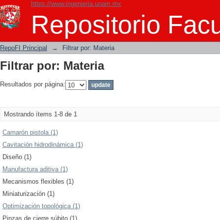
https://www.ingenieria.unam.mx
Filtrar por: Materia
Repositorio Facu
RepoFI Principal
→
Filtrar por: Materia
Filtrar por: Materia
Resultados por página:
Mostrando ítems 1-8 de 1
Camarón pistola (1)
Cavitación hidrodinámica (1)
Diseño (1)
Manufactura aditiva (1)
Mecanismos flexibles (1)
Miniaturización (1)
Optimización topológica (1)
Pinzas de cierre súbito (1)