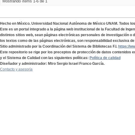
Mostrando ítems 1-6 de 1
Hecho en México. Universidad Nacional Autónoma de México UNAM. Todos lo
Este es un portal integrado a la página web institucional de la Facultad de Ing
distintos sitios web, sean páginas electrónicas personales de investigación o de
los textos como de las páginas electrónicas, son responsabilidad exclusiva de 
Sitio administrado por la Coordinación del Sistema de Bibliotecas F.I.
https://w
Este repositorio se rige por los preceptos de protección de datos contenidos e
y el Sistema de Calidad con las siguientes políticas:
Política de calidad
Diseñador y administrador: Mtro Sergio Israel Franco García.
Contacto y asesoría